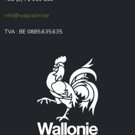
info@wagralim.be
TVA : BE 0885.635.635
Avec le soutien de