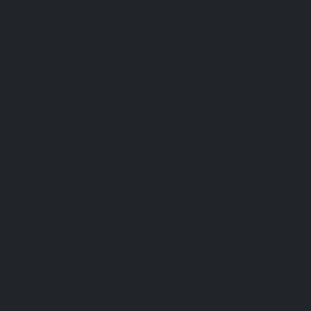
Membres
À propos
Ressources