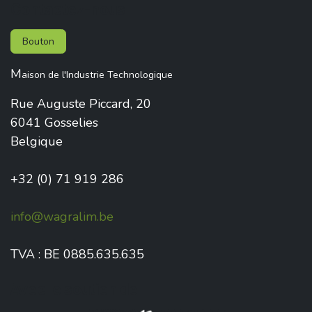
Contactez-nous
Bouton
M
aison de l'Industrie Technologique
Rue Auguste Piccard, 20
6041 Gosselies
Belgique
+32 (0) 71 919 286
info@wagralim.be
TVA : BE 0885.635.635
Avec le soutien de