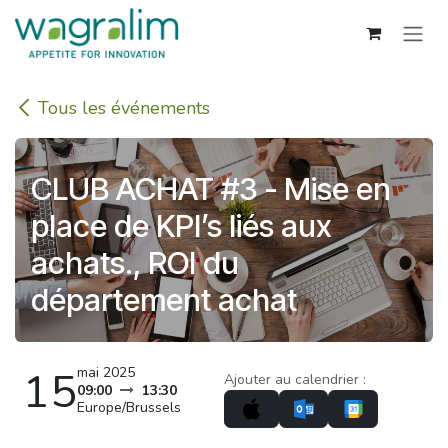
Se rendre au contenu
Tous les événements
CLUB ACHAT #3 - Mise en
place de KPI’s liés aux
achats., ROI du
département achat
15
mai 2025
Ajouter au calendrier :
09:00
13:30
Europe/Brussels