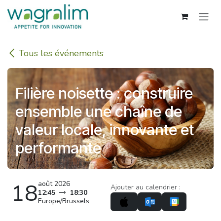
Se rendre au contenu
Tous les événements
Filière noisette : construire
ensemble une chaîne de
valeur locale, innovante et
performante
18
août 2026
Ajouter au calendrier :
12:45
18:30
Europe/Brussels