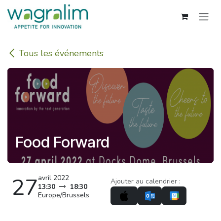
Se rendre au contenu
Tous les événements
Food Forward
27
avril 2022
Ajouter au calendrier :
13:30
18:30
Europe/Brussels