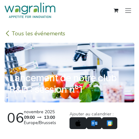
Se rendre au contenu
Tous les événements
Lancement de notre club
R&D : session n°1
06
novembre 2025
Ajouter au calendrier :
09:00
13:00
Europe/Brussels