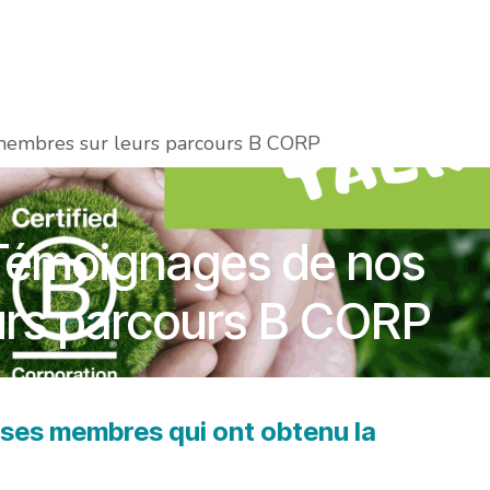
Food Innovation Awards
Services
Membres
À prop
embres sur leurs parcours B CORP
Témoignages de nos
urs parcours B CORP
ses membres qui ont obtenu la