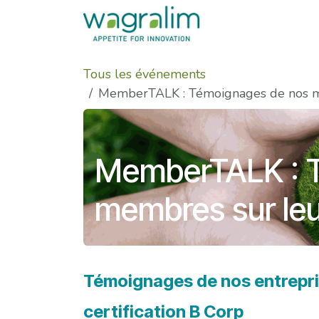
Se rendre au contenu
Tous les événements
MemberTALK : Témoignages de nos m
MemberTALK : 
membres sur le
Témoignages de nos entrepri
certification B Corp