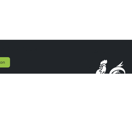
tactez-nous
Avec le soutien de
ton
n de l'Industrie Technologique
uguste Piccard, 20
Gosselies
ique
0) 71 919 286