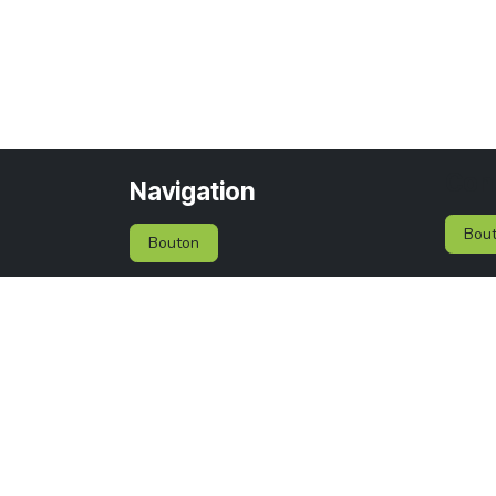
Con
Navigation
Bou
Bouton
M
aiso
Bouton
Rue A
Services
6041 
Belg
+32 (