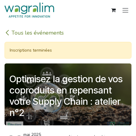
Se rendre au contenu
Tous les événements
Inscriptions terminées
Optimisez la gestion de vos
coproduits en repensant
votre Supply Chain : atelier
n°2
mai 2025