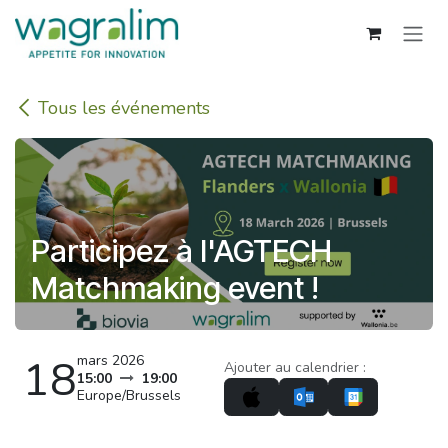
Se rendre au contenu
Tous les événements
Participez à l'AGTECH
Matchmaking event !
18
mars 2026
Ajouter au calendrier :
15:00
19:00
Europe/Brussels