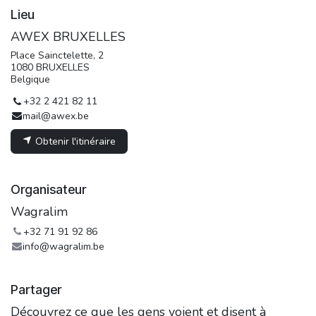
Lieu
AWEX BRUXELLES
Place Sainctelette, 2
1080 BRUXELLES
Belgique
+32 2 421 82 11
mail@awex.be
Obtenir l'itinéraire
Organisateur
Wagralim
+32 71 91 92 86
info@wagralim.be
Partager
Découvrez ce que les gens voient et disent à