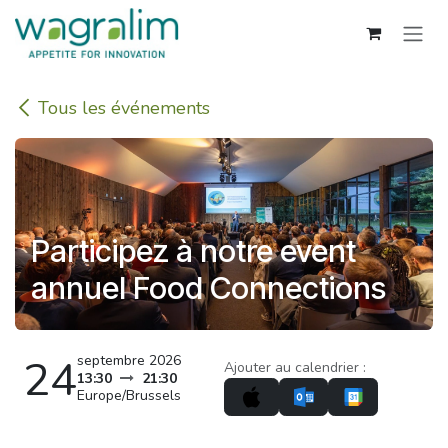
Se rendre au contenu
Tous les événements
Participez à notre event
annuel Food Connections
24
septembre 2026
Ajouter au calendrier :
13:30
21:30
Europe/Brussels