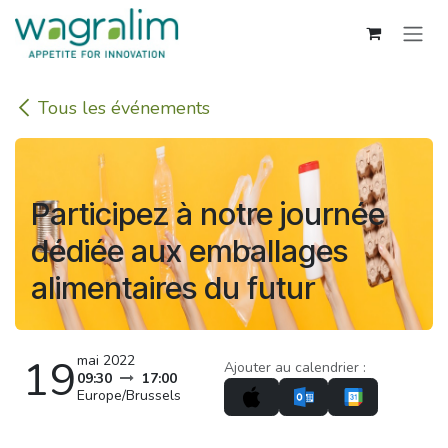
Se rendre au contenu
Tous les événements
Participez à notre journée
dédiée aux emballages
alimentaires du futur
19
mai 2022
Ajouter au calendrier :
09:30
17:00
Europe/Brussels