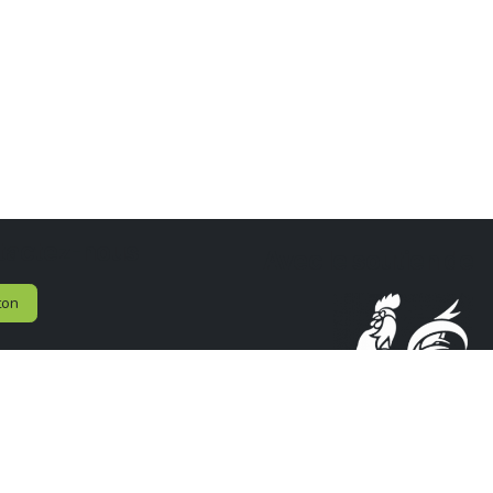
tactez-nous
Avec le soutien de
ton
n de l'Industrie Technologique
uguste Piccard, 20
Gosselies
ique