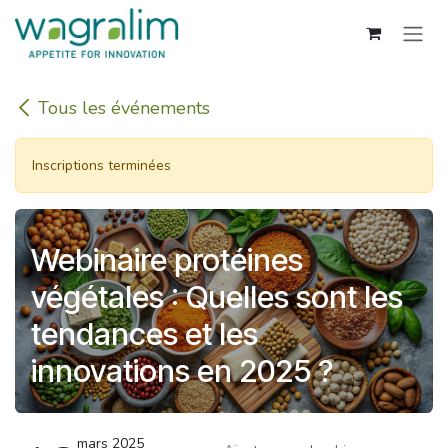
Se rendre au contenu
Tous les événements
Inscriptions terminées
Webinaire protéines
végétales : Quelles sont les
tendances et les
innovations en 2025 ?
mars 2025