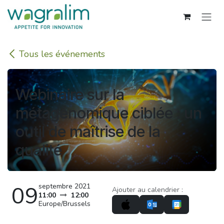
Se rendre au contenu
Tous les événements
Webinaire sur la
métagénomique ciblée : un
outil de maîtrise de la
qualité
09
septembre 2021
Ajouter au calendrier :
11:00
12:00
Europe/Brussels