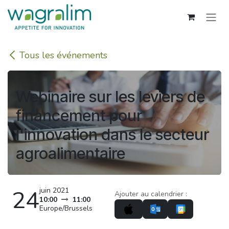
Se rendre au contenu
Tous les événements
Webinaire sur les leviers de
financement pour
l'innovation dans le secteur
agroalimentaire
24
juin 2021
Ajouter au calendrier :
10:00
11:00
Europe/Brussels