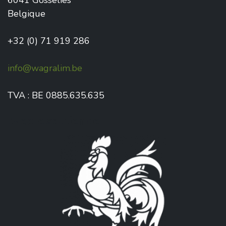
6041 Gosselies
Belgique
+32 (0) 71 919 286
info@wagralim.be
TVA : BE 0885.635.635
Avec le soutien de