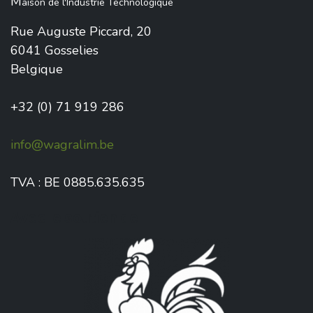
M
aison de l'Industrie Technologique
Rue Auguste Piccard, 20
6041 Gosselies
Belgique
+32 (0) 71 919 286
info@wagralim.be
TVA : BE 0885.635.635
Avec le soutien de