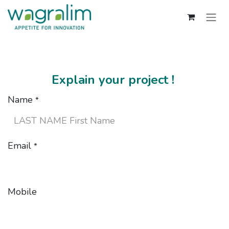
Se rendre au contenu
Explain your project !
Name
*
Email
*
Mobile