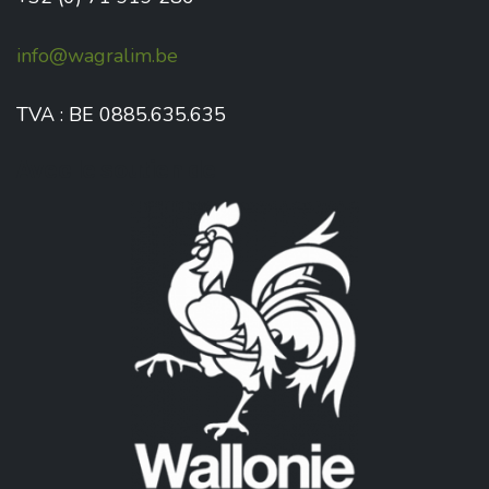
info@wagralim.be
TVA : BE 0885.635.635
Avec le soutien de