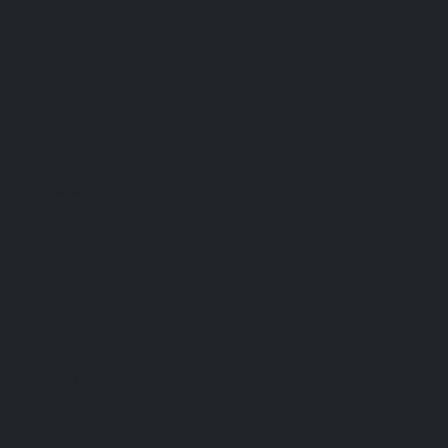
Membres
À propos
Ressources