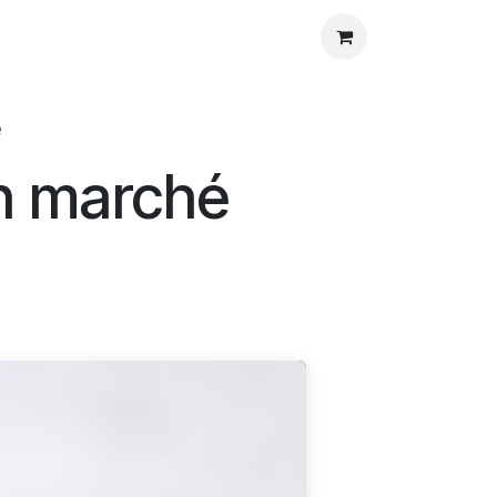
os
Agenda
Blog
Contact
Aide
e
un marché