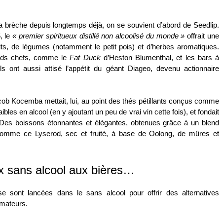
 brèche depuis longtemps déjà, on se souvient d’abord de Seedlip.
, le
«
premier spiritueux distillé non alcoolisé du monde
»
offrait une
ruits, de légumes (notamment le petit pois) et d’herbes aromatiques.
ands chefs, comme le
Fat Duck
d’Heston Blumenthal, et les bars à
Ils ont aussi attisé l’appétit du géant Diageo, devenu actionnaire
b Kocemba mettait, lui, au point des
thés pétillants
conçus comme
ibles en alcool
(en y ajoutant un peu de vrai vin cette fois), et fondait
es boissons étonnantes et élégantes, obtenues grâce à un blend
. Comme ce Lyserod, sec et fruité, à base de Oolong, de mûres et
ux sans alcool aux bières…
e sont lancées dans le sans alcool pour offrir des alternatives
mateurs.