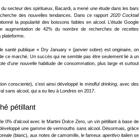
 du secteur des spiritueux,
Bacardi
, a mené une étude dans les bars
recherche des nouvelles tendances. Dans ce rapport
2020 Cocktail
ionné la popularité des
boissons faibles en alcool
. L’étude
Google
une
augmentation de 42%
du nombre de
recherches de recettes
a plateforme.
e santé publique «
Dry January
» (janvier sobre) est originaire, on
e ce marché. Un succès qui ne semble pas être seulement lié à un
ote d’une nouvelle habitude de consommation, plus large et surtout
ion consciente), s’est ainsi développé le
mindful drinking
, avec des
val sans alcool
, qui a eu lieu à Londres en 2017.
hé pétillant
 le
0% d’alcool
avec le Martini Dolce Zero, un vin pétillant à base de
ent développé une gamme de vermouths sans alcool. Désormais, grâce
Floreale (blanc), aux notes de camomille, le fameux
aperitivo
italien se