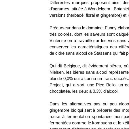
Différentes marques proposent ainsi
des
d’agrumes, située à Wondelgem ; Botaniets,
versions (herbacé, floral et gingembre) et l
Précurseur dans le domaine, Funny élabo
très colorés, dont les saveurs sont calqu
Vintense on a travaillé sur les
vins sans a
conserver les caractéristiques des dif
de
cidre sans alcool
de Stassens qui fait pé
Qui dit Belgique, dit évidement bières, où
Nielsen, les
bières sans alcool
représent
blonde 0,0% qui a connu un franc succès.
Project, qui a sorti une Pico Bello, un g
chocolatée, les deux à 0,3% d’alcool.
Dans les alternatives pas ou peu alcoo
gingembre bio qui sert à préparer des moc
russe à fermentation spontanée, non pa
fermentées
comme le kombucha et le kéfir,