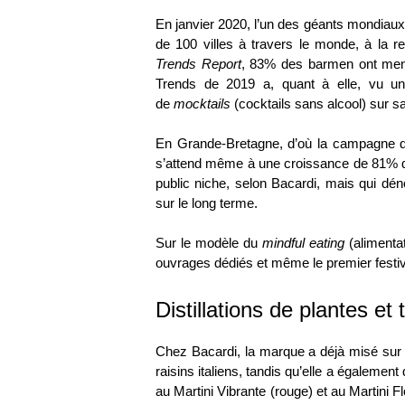
En janvier 2020, l’un des géants mondiaux
de 100 villes à travers le monde, à la 
Trends Report
,
83% des barmen
ont ment
Trends
de 2019 a, quant à elle, vu 
de
mocktails
(cocktails sans alcool) sur s
En Grande-Bretagne, d’où la campagne d
s’attend même à une
croissance de 81%
d
public niche, selon Bacardi, mais qui dén
sur le long terme.
Sur le modèle du
mindful eating
(alimentat
ouvrages dédiés et même le
premier festi
Distillations de plantes et t
Chez Bacardi, la marque a déjà misé sur
raisins italiens, tandis qu’elle a égalem
au Martini Vibrante (rouge) et au Martini 