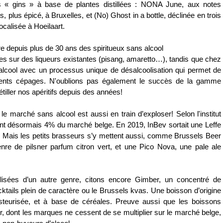
 « gins » à base de plantes distillées
: NONA June, aux notes
 plus épicé, à Bruxelles, et (No) Ghost in a bottle, déclinée en trois
ocalisée à Hoeilaart.
re depuis plus de 30 ans des
spiritueux sans alcool
ées sur des liqueurs existantes (pisang, amaretto…), tandis que chez
lcool
avec un processus unique de désalcoolisation qui permet de
férents cépages. N'oublions pas également le succès de la gamme
tiller nos apéritifs depuis des années!
 le marché sans alcool est aussi en train d’exploser! Selon l'institut
ent désormais
4% du marché belge
. En 2019, InBev sortait une Leffe
 Mais les petits brasseurs s’y mettent aussi, comme Brussels Beer
enre de pilsner parfum citron vert, et une Pico Nova, une pale ale
lisées d’un autre genre, citons encore Gimber, un concentré de
ktails plein de caractère ou le Brussels kvas. Une boisson d’origine
steurisée, et à base de céréales. Preuve aussi que les
boissons
 dont les marques ne cessent de se multiplier sur le marché belge,