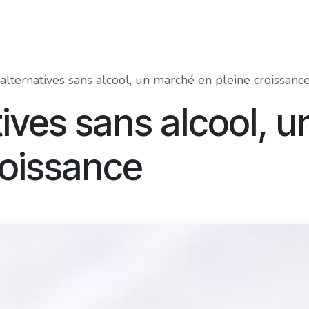
Food Innovation Awards
Services
Membres
À prop
alternatives sans alcool, un marché en pleine croissanc
tives sans alcool, 
roissance