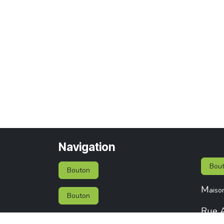
Con
Navigation
Bou
Bouton
M
aiso
Bouton
Rue A
Services