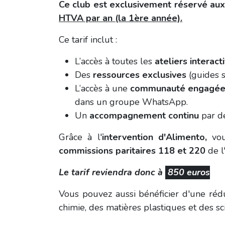
Ce club est exclusivement
réservé
aux
HTVA par an (la 1ère année).
Ce tarif inclut :
L’accès à toutes les
ateliers interacti
Des
ressources exclusives
(guides s
L’accès à une
communauté engagé
dans un groupe WhatsApp.
Un
accompagnement continu
par d
Grâce à l'
intervention d'Alimento,
vou
commissions paritaires 118 et 220
de l
Le tarif reviendra donc à
850 euros
Vous pouvez aussi bénéficier d'une ré
chimie, des matières plastiques et des sci