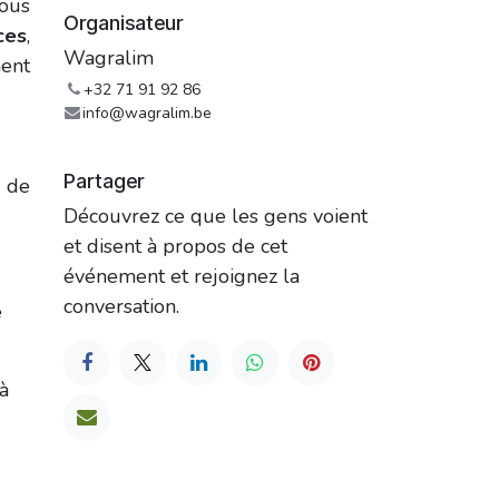
ous
Organisateur
ces
,
Wagralim
ment
+32 71 91 92 86
info@wagralim.be
Partager
 de
Découvrez ce que les gens voient
et disent à propos de cet
événement et rejoignez la
conversation.
e
à