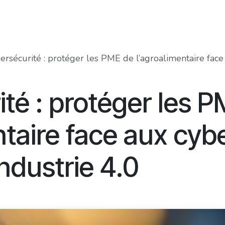
Food Innovation Awards
Services
Membres
À prop
rsécurité : protéger les PME de l’agroalimentaire face aux cy
té : protéger les 
ntaire face aux c
'Industrie 4.0