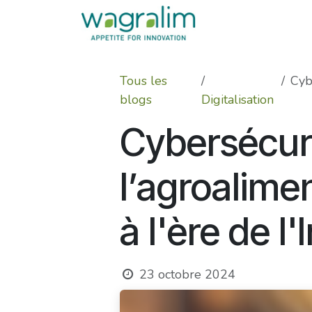
Se rendre au contenu
Tous les
Cybe
blogs
Digitalisation
Cybersécuri
l’agroalime
à l'ère de l
23 octobre 2024