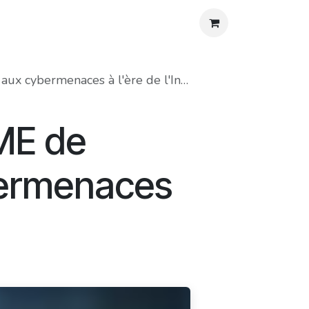
os
Agenda
Blog
Contact
Aide
bermenaces à l'ère de l'Industrie 4.0
PME de
ybermenaces