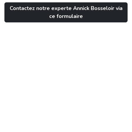
Contactez notre experte Annick Bosseloir via
ce formulaire
Le Digital Food Camp est une action du projet DQcF
(Digital Wallonia : Industrie du Futur) porté par
Wagralim, Fevia Wallonie et Alimento. Retrouvez
plus d'infos
ICI
dans
Digitalisation
PARTAGER CET ARTICLE