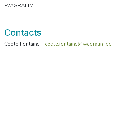
WAGRALIM.
Contacts
Cécile Fontaine -
cecile.fontaine@wagralim.be
Julie Grosjean -
julie.grosjean@wagralim.be
dans
Durabilité
PARTAGER CET ARTICLE