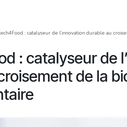
Food Innovation Awards
Services
Membres
À prop
ech4Food : catalyseur de l’innovation durable au croisement d
d : catalyseur de l
croisement de la bi
ntaire