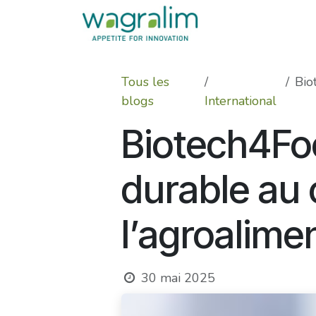
Se rendre au contenu
Tous les
Biot
blogs
International
Biotech4Foo
durable au 
l’agroalime
30 mai 2025