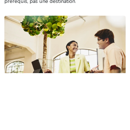
prérequis, pas une destination
.
Pour franchir le cap des 45% et rivaliser avec les
secteurs "stars", l'industrie doit opérer une
mue
radicale dans sa communication
: