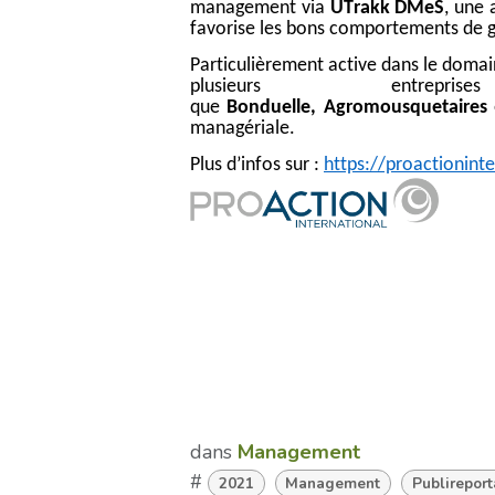
management via
UTrakk
DMeS
, une 
favorise les bons comportements de g
Particulièrement active dans le domai
plusieurs entr
que
Bonduelle,
Agromousquetaires
managériale.
Plus d’info
s
sur :
https://proactionint
dans
Management
#
2021
Management
Publirepor