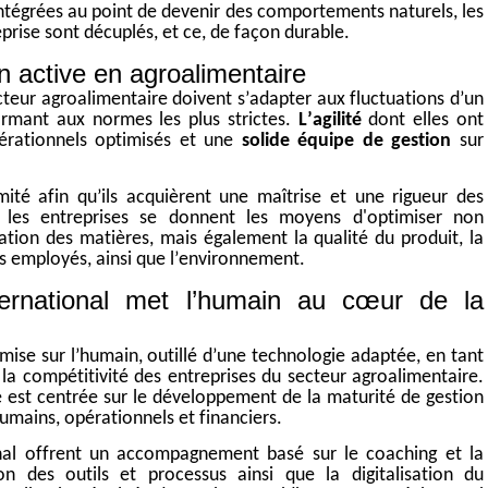
intégrées au point de devenir des comportements naturels, les
eprise sont décuplés, et ce, de façon durable.
n active en agroalimentaire
cteur agroalimentaire
doivent
s’adapter aux fluctuations d’un
rmant aux normes les plus strictes.
L’agilité
dont elles ont
érationnels optimisés et une
solide équipe de gestion
sur
té afin qu’ils acquièrent une maîtrise et une rigueur des
, les entreprises se donnent le
s
moyen
s
d
'optimiser
non
ation des matières, mais également la qualité du produit, la
des employés, ainsi que l’environnement.
ernational met l’humain au cœur de la
mise sur l’humain, outillé d’une technologie adaptée, en tant
a compétitivité des entreprises du secteur agroalimentaire.
e est centrée sur le développement de la maturité de gestion
 humains, opérationnels et financiers.
nal offrent un accompagnement basé sur le coaching et la
on des outils et processus ainsi que la digitalisation du