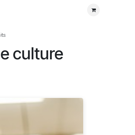
os
Agenda
Blog
Contact
Aide
its
e culture