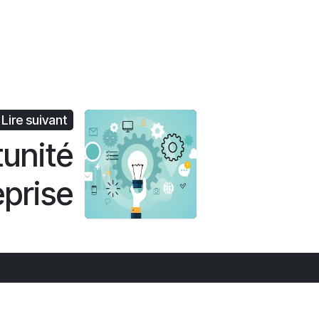
Lire suivant
tunité
eprise
Inscrivez-vous à notre
newsletter :