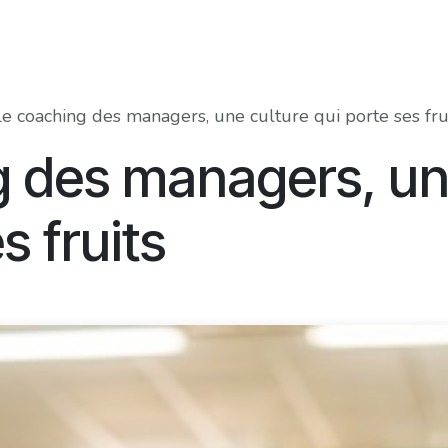
Food Innovation Awards
Services
Membres
À prop
Le coaching des managers, une culture qui porte ses fru
g des managers, un
s fruits