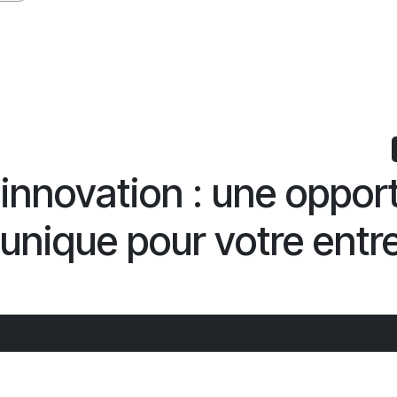
’innovation : une oppor
unique pour votre entr
tactez-nous
Avec le soutien de
ton