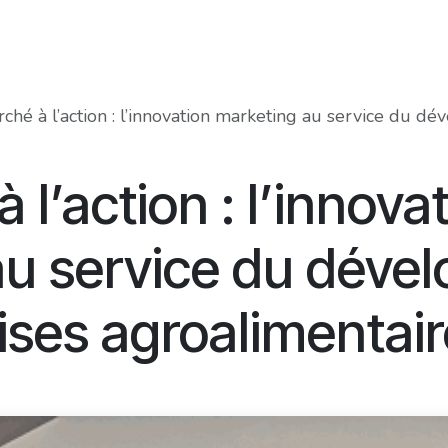
Food Innovation Awards
Services
Membres
À prop
hé à l’action : l’innovation marketing au service du développe
l’action : l’innova
au service du déve
ises agroalimentai