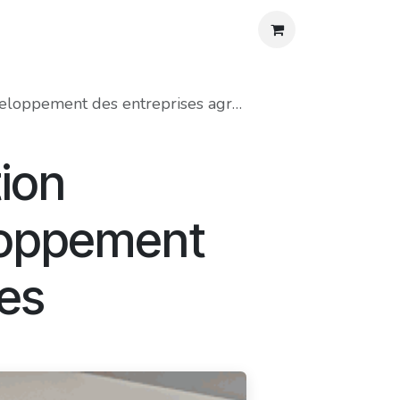
os
Agenda
Blog
Contact
Aide
ment des entreprises agroalimentaires
tion
loppement
res