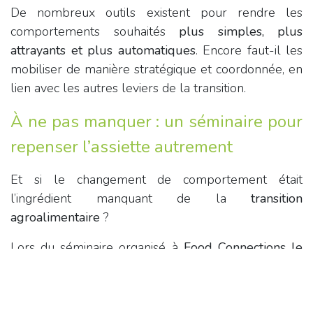
De nombreux outils existent pour rendre les
comportements souhaités
plus simples, plus
attrayants et plus automatiques
. Encore faut-il les
mobiliser de manière stratégique et coordonnée, en
lien avec les autres leviers de la transition.
À ne pas manquer : un séminaire pour
repenser l’assiette autrement
Et si le changement de comportement était
l’ingrédient manquant de la
transition
agroalimentaire
?
Lors du séminaire organisé à
Food Connections le
25 septembre
, Fred Dorsimont explorera cette
question en profondeur.
Fred Dorsimont
est
cofondateur de Behaven, cabinet certifié B Corp qui