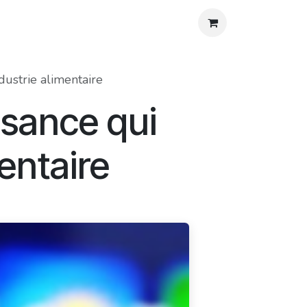
os
Agenda
Blog
Contact
Aide
ndustrie alimentaire
ssance qui
mentaire