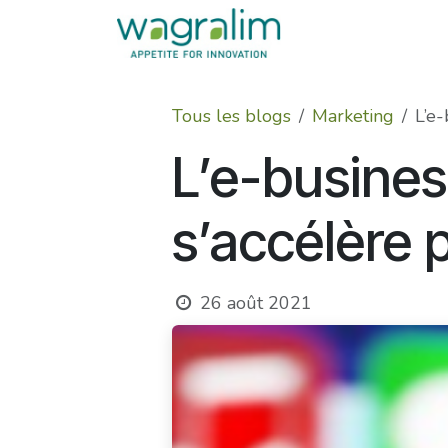
Se rendre au contenu
Tous les blogs
Marketing
L’e-
L’e-busines
s’accélère p
26 août 2021