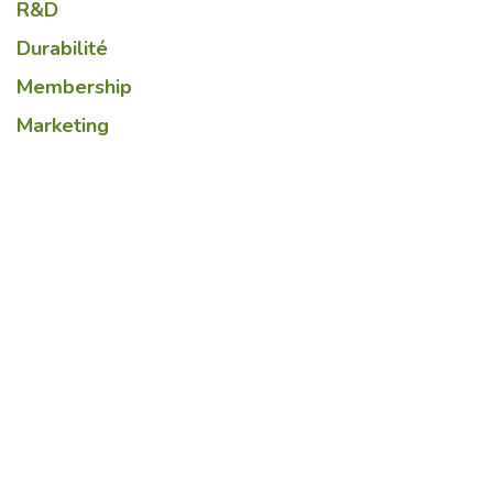
R&D
Durabilité
Membership
Marketing
Lire suivant
Keyfood, service d’appui
technologique aux