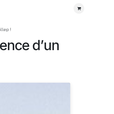
os
Agenda
Blog
Contact
Aide
llep !
ience d’un