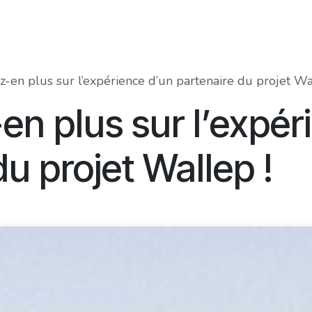
Food Innovation Awards
Services
Membres
À prop
-en plus sur l’expérience d’un partenaire du projet Wa
n plus sur l’expér
du projet Wallep !