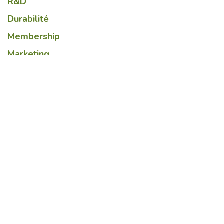
R&D
Durabilité
Membership
Marketing
Lire suivant
Le marché halal,
prometteur pour