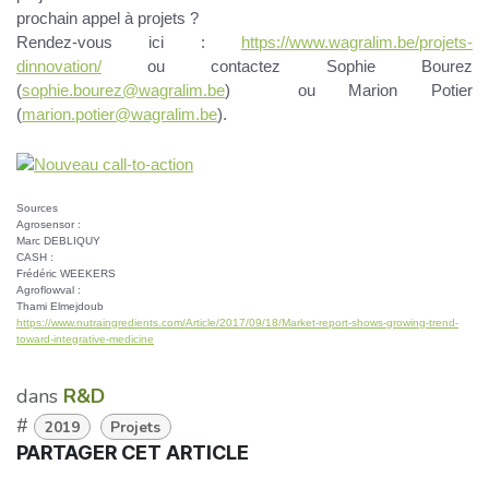
prochain appel à projets ?
Rendez-vous ici :
https://www.wagralim.be/projets-
dinnovation/
ou contactez Sophie Bourez
(
sophie.bourez@wagralim.be
) ou Marion Potier
(
marion.potier@wagralim.be
).
Sources
Agrosensor :
Marc DEBLIQUY
CASH :
Frédéric WEEKERS
Agroflowval :
Thami Elmejdoub
https://www.nutraingredients.com/Article/2017/09/18/Market-report-shows-growing-trend-
toward-integrative-medicine
dans
R&D
#
2019
Projets
PARTAGER CET ARTICLE