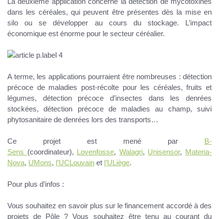
La deuxième application concerne la
détection de mycotoxines
dans les céréales
, qui peuvent être présentes dès la mise en
silo ou se développer au cours du stockage. L’
impact
économique
est énorme pour le secteur céréalier.
A terme, les applications pourraient être nombreuses : détection
précoce de maladies post-récolte pour les céréales, fruits et
légumes, détection précoce d’insectes dans les denrées
stockées, détection précoce de maladies au champ, suivi
phytosanitaire de denrées lors des transports…
Ce projet est mené par
B-
Sens
(coordinateur),
Lovenfosse
,
Walagri
,
Unisensor
,
Materia-
Nova
,
UMons
,
l’UCLouvain
et
l’ULiège
.
Pour plus d’infos :
Vous souhaitez en savoir plus sur le financement accordé à des
projets de Pôle ? Vous souhaitez être tenu au courant du