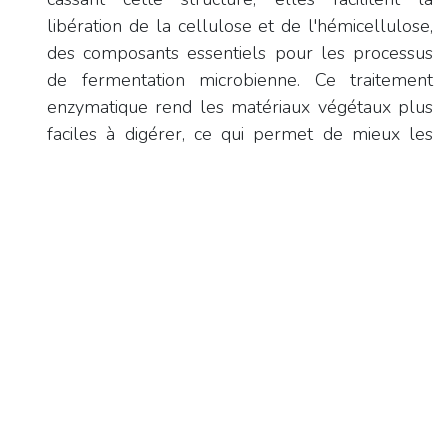
libération de la cellulose et de l'hémicellulose,
des composants essentiels pour les processus
de fermentation microbienne. Ce traitement
enzymatique rend les matériaux végétaux plus
faciles à digérer, ce qui permet de mieux les
convertir en sucres fermentescibles et
d'augmenter ainsi les rendements en
biométhane lors de la digestion anaérobie.
Facilitation des processus de bioraffinerie
: les
laccases soutiennent les processus visant à
convertir la biomasse lignocellulosique en
biocarburants et bioproduits, permettant la
production simultanée de plusieurs produits de
valeur.
Pourquoi intégrer cette technologie au