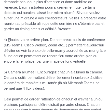
demande beaucoup plus d’attention et donc mobilise de
l’énergie. L’administrateur pourra lui-même muter certains
distraits qui auraient laissé leur micro allumé. Si vous voulez
éviter une migraine à vos collaborateurs, veillez à préparer votre
réunion au préalable afin que cette dernière ne s’éternise pas et
garder un timing précis et défini à l’avance.
4)
F
loutez votre arrière-plan
. De nombreux outils de conférence
(MS Teams, Cisco Webex, Zoom etc.. ) permettent aujourd’hui
d’éviter de voir la photo de belle-mamy accrochée au mur grâce
à une option permettant de rendre flou votre arrière-plan ou
encore la remplacer par une image de fond virtuelle.
5)
C
améra allumée !
Encouragez chacun à allumer la caméra
.
Certains outils permettent d’être réellement nombreux à utiliser
la caméra de manière simultanée (là où Microsoft Teams ne
permet que 4 flux vidéos).
Cela permet de garder l’attention de chacun et d’éviter à un ou
plusieurs participants d’être distrait par autre chose. Chacun
étant conscient à notre époque de l’importance du non-verbal.