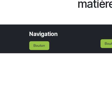
matière
Con
Navigation
Bou
Bouton
M
aiso
Bouton
Rue A
Services
6041 
Belg
+32 (
info