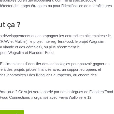
disponibles ou en développement, comme
la spectroscopie
détecter des corps étrangers ou pour l’identification de microfissures
t ça ?
s développements et accompagner les entreprises alimentaires : le
RAW et Multitel), le projet Interreg
TeraFood
, le
projet Wagralim
la viande et des céréales), ou plus récemment le
ipent Wagralim et Flanders’ Food.
 alimentaires
d’identifier des technologies pour pouvoir gagner en
râce à des projets pilotes financés avec un support européen, et
 des laboratoires / des living labs européens, ou encore des
hématique ?
Ce sujet sera abordé par nos collègues de Flanders’Food
Food Connections
» organisé avec Fevia Wallonie le
12