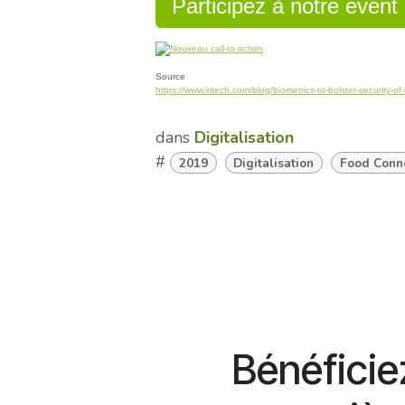
Participez à notre even
Source
https://www.iritech.com/blog/biometrics-to-bolster-security-of-
dans
Digitalisation
#
2019
Digitalisation
Food Conn
Bénéficie