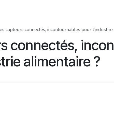
Food Innovation Awards
Services
Membres
À prop
es capteurs connectés, incontournables pour l’industrie 
rs connectés, inco
trie alimentaire ?