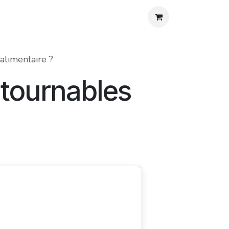
os
Agenda
Blog
Contact
Aide
alimentaire ?
ntournables