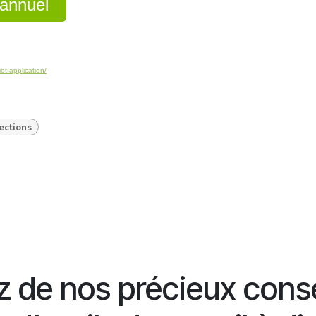
t annuel
iot-application/
ections
z de nos précieux conse