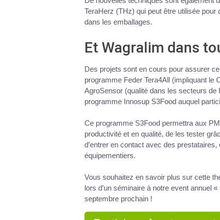
De
nouvelles techniques
sont également 
TeraHerz
(THz) qui peut être utilisée pour 
dans les emballages.
Et Wagralim dans tou
Des
projets sont en cours
pour assurer ce
programme
Feder Tera4All
(impliquant le C
AgroSensor
(qualité dans les secteurs de 
programme
Innosup S3Food
auquel partic
Ce programme S3Food permettra aux PME
productivité et en qualité, de les tester g
d’entrer en contact avec des prestataires,
équipementiers.
Vous souhaitez en savoir plus sur cette t
lors d’un séminaire à notre event annuel «
septembre
prochain !