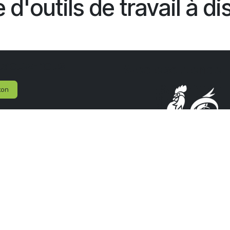
 d'outils de travail à d
tactez-nous
Avec le soutien de
ton
n de l'Industrie Technologique
uguste Piccard, 20
Gosselies
ique
0) 71 919 286
@wagralim.be