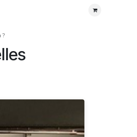
os
Agenda
Blog
Contact
Aide
 ?
lles