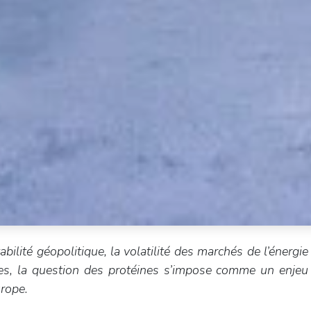
ilité géopolitique, la volatilité des marchés de l’énergie
les, la question des protéines s’impose comme un enjeu
urope.