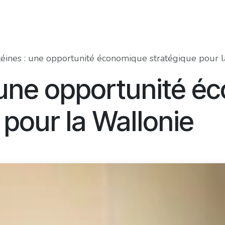
Food Innovation Awards
Services
Membres
À prop
éines : une opportunité économique stratégique pour 
: une opportunité 
 pour la Wallonie