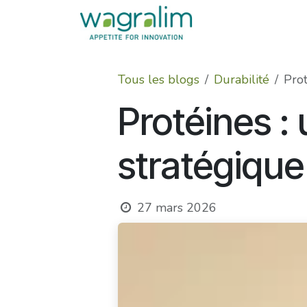
Se rendre au contenu
Tous les blogs
Durabilité
Prot
Protéines 
stratégique
27 mars 2026