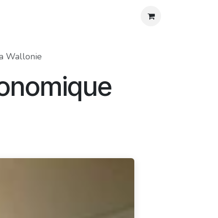
os
Agenda
Blog
Contact
Aide
la Wallonie
économique