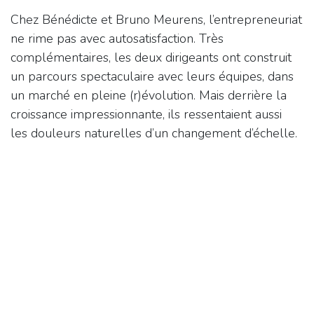
Chez Bénédicte et Bruno Meurens, l’entrepreneuriat
ne rime pas avec autosatisfaction. Très
complémentaires, les deux dirigeants ont construit
un parcours spectaculaire avec leurs équipes, dans
un marché en pleine (r)évolution. Mais derrière la
croissance impressionnante, ils ressentaient aussi
les douleurs naturelles d’un changement d’échelle.
Le marché évoluait sans cesse :
besoin accru de flexibilité,
multiplication des gammes,
spécifications techniques changeantes,
exigences qualité renforcées,
évolution du mix clients.
Autant de paramètres qui remettaient