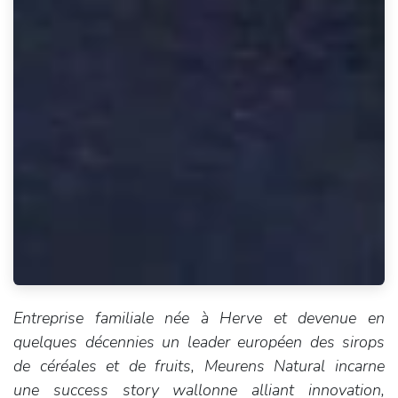
Entreprise familiale née à Herve et devenue en
quelques décennies un leader européen des sirops
de céréales et de fruits, Meurens Natural incarne
une success story wallonne alliant innovation,