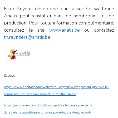
Fluid-Anyole, développé par la société wallonne
Anatis, peut s’installer dans de nombreux sites de
production. Pour toute information complémentaire,
consultez le site
www.anatis.be
ou contactez
th.reynders@anatis.be
Sources
https://www.sanitationandwaterforall.org/fr/news/rapport-du-giec-sur-le-
climat-leau-et-lassainissement-le-maillon-faible
https://www.agenda-2030.fr/17-objectifs-de-developpement-
durable/article/odd6-garantir-l-acces-de-tous-a-l-eau-et-a-l-