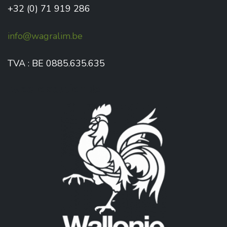
+32 (0) 71 919 286
info@wagralim.be
TVA : BE 0885.635.635
Avec le soutien de