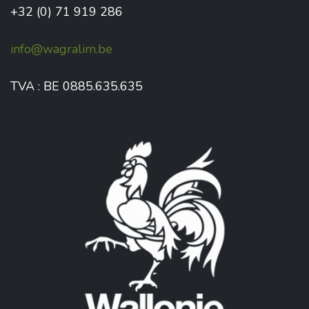
+32 (0) 71 919 286
info@wagralim.be
TVA : BE 0885.635.635
Avec le soutien de