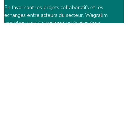
En favorisant les projets collaboratifs et les
échanges entre acteurs du secteur, Wagralim
contribue ainsi à structurer un écosystème
d’innovation autour des biosolutions en Wallonie.
Cet article fait partie du Dossier "Wagralim en
soutien à l'écosystème des Biosolutions". Retrouvez
les autres articles :
Biosolutions : structurer un écosystème pour
transformer l’agriculture
Agricells : des biosolutions pour transformer
l’agriculture
Minagro : innover dans l’ombre des pesticides