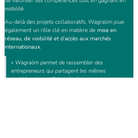
de valoriser ses compétences tout en gagnant en
visibilité.
Au-delà des projets collaboratifs, Wagralim joue
également un rôle clé en matière de
mise en
réseau, de visibilité et d’accès aux marchés
internationaux
.
« Wagralim permet de rassembler des
entrepreneurs qui partagent les mêmes
problématiques. Cela crée des synergies et nous
donne aussi une visibilité importante, que ce
soit auprès des acteurs du secteur, des
agriculteurs ou des décideurs politiques. »
Le pôle contribue également à faciliter la
participation d’Agricells à des projets européens et à
des événements internationaux du secteur, tout en